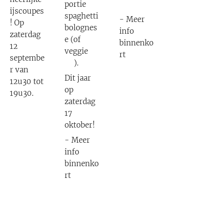
portie
❤️
ijscoupes
spaghetti
- Meer
! Op
bolognes
info
zaterdag
e (of
binnenko
12
veggie
rt
septembe
😋).
r van
Dit jaar
12u30 tot
op
19u30.
zaterdag
17
oktober!
- Meer
info
binnenko
rt