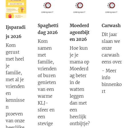
Spaghetti
Moederd
Carwash
Ijsparadi
dag 2026
agontbijt
Dit jaar
js 2026
en 2026
Kom
slaan we
Kom
samen
Hoe kun
onze
gerust
met
je je
carwash
met heel
familie,
mama op
eens over
je
vrienden
Moederd
- Meer
familie,
of buren
ag beter
info
met al je
genieten
in de
binnenko
vrienden
van een
watten
rt
en
warme
leggen
kennisse
KLJ-
dan met
n
sfeer en
een
proeven
een
heerlijk
van onze
stevige
ontbijtje?
heerlijke